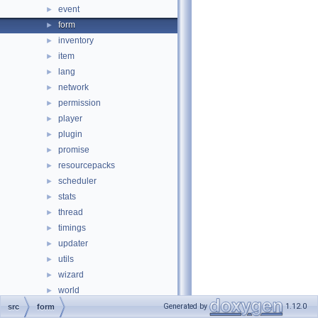
event
►
form
►
inventory
►
item
►
lang
►
network
►
permission
►
player
►
plugin
►
promise
►
resourcepacks
►
scheduler
►
stats
►
thread
►
timings
►
updater
►
utils
►
wizard
►
world
►
BootstrapOptions.php
Generated by
1.12.0
src
form