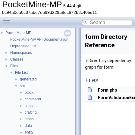
PocketMine-MP
5.44.4 git-
bc94a0da0c87abe7eb99d229a9ec672b3c405d11
Toggle main menu visibility
PocketMine-MP
▼
form Directory
PocketMine-MP API Documentation
Reference
Deprecated List
Namespaces
►
Classes
►
Directory dependency
Files
▼
graph for form:
File List
▼
Files
generated
►
src
▼
Form.php
block
►
FormValidationEx
command
►
console
►
crafting
►
crash
►
data
►
entity
►